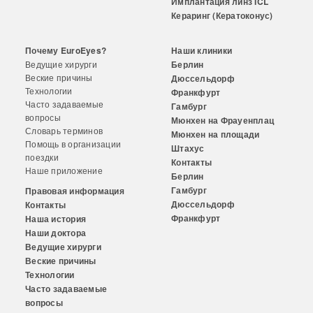
Имплантация линз ICL
Кераринг (Кератоконус)
Почему EuroEyes?
Наши клиники
Ведущие хирурги
Берлин
Веские причины
Дюссельдорф
Технологии
Франкфурт
Часто задаваемые
Гамбург
вопросы
Мюнхен на Фрауенплац
Словарь терминов
Мюнхен на площади
Помощь в организации
Штахус
поездки
Контакты
Наше приложение
Берлин
Гамбург
Правовая информация
Дюссельдорф
Контакты
Франкфурт
Наша история
Наши доктора
Ведущие хирурги
Веские причины
Технологии
Часто задаваемые
вопросы