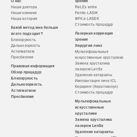
О нас
зрения
Наши доктора
ReLEx smile
Наши клиники
Femto-LASIK
Наша история
ФРК и LASEK
Стоимость процедур
Какой метод мне больше
Лазерная коррекция
всего подходит?
зрения
Близорукость
Дальнозоркость
Хирургия линз
Астигматизм
Мультифокальные
Пресбиопия
искусственные хрусталики
Замена хрусталика
Правовая информация
лазером LenSx
Обзор процедур
Удаление катаракты
Близорукость
Имплантация линз ICL
Дальнозоркость
Кераринг (Кератоконус)
Астигматизм
Стоимость процедур
Пресбиопия
Мультифокальные
искусственные
хрусталики
Замена хрусталика
лазером LenSx
Удаление катаракты