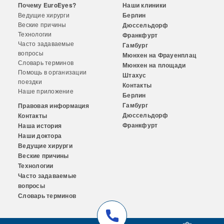
Почему EuroEyes?
Наши клиники
Ведущие хирурги
Берлин
Веские причины
Дюссельдорф
Технологии
Франкфурт
Часто задаваемые
Гамбург
вопросы
Мюнхен на Фрауенплац
Словарь терминов
Мюнхен на площади
Помощь в организации
Штахус
поездки
Контакты
Наше приложение
Берлин
Гамбург
Правовая информация
Дюссельдорф
Контакты
Франкфурт
Наша история
Наши доктора
Ведущие хирурги
Веские причины
Технологии
Часто задаваемые
вопросы
Словарь терминов