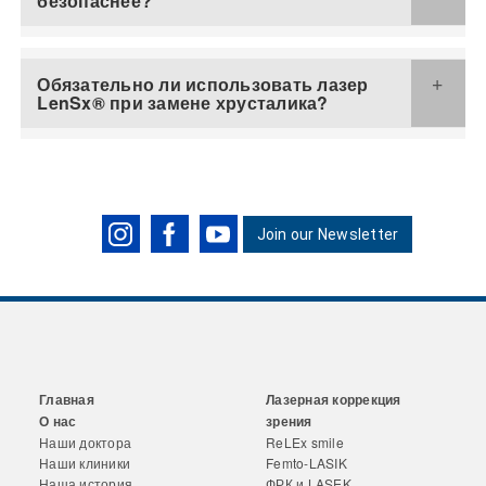
безопаснее?
Обязательно ли использовать лазер
LenSx® при замене хрусталика?
Join our Newsletter
Главная
Лазерная коррекция
О нас
зрения
Наши доктора
ReLEx smile
Наши клиники
Femto-LASIK
Наша история
ФРК и LASEK