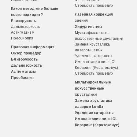
Стоимость процедур
Какой метод мне больше
Лазерная коррекция
всего подходит?
зрения
Близорукость
Дальнозоркость
Хирургия линз
Астигматизм
Мультифокальные
Пресбиопия
искусственные хрусталики
Замена хрусталика
Правовая информация
лазером LenSx
Обзор процедур
Удаление катаракты
Близорукость
Имплантация линз ICL
Дальнозоркость
Кераринг (Кератоконус)
Астигматизм
Стоимость процедур
Пресбиопия
Мультифокальные
искусственные
хрусталики
Замена хрусталика
лазером LenSx
Удаление катаракты
Имплантация линз ICL
Кераринг (Кератоконус)