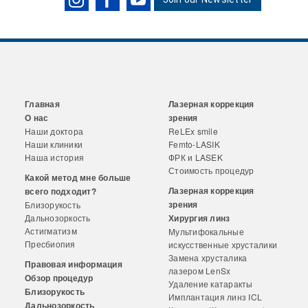
Главная
Лазерная коррекция
О нас
зрения
Наши доктора
ReLEx smile
Наши клиники
Femto-LASIK
Наша история
ФРК и LASEK
Стоимость процедур
Какой метод мне больше
Лазерная коррекция
всего подходит?
зрения
Близорукость
Дальнозоркость
Хирургия линз
Астигматизм
Мультифокальные
Пресбиопия
искусственные хрусталики
Замена хрусталика
Правовая информация
лазером LenSx
Обзор процедур
Удаление катаракты
Близорукость
Имплантация линз ICL
Дальнозоркость