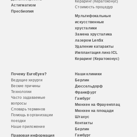
Кераринг (Кератоконус)
Астигматизм
Стоимость процедур
Пресбиопия
Мультифокальные
искусственные
хрусталики
Замена хрусталика
лазером LenSx
Удаление катаракты
Имплантация линз ICL
Кераринг (Кератоконус)
Почему EuroEyes?
Наши клиники
Ведущие хирурги
Берлин
Веские причины
Дюссельдорф
Технологии
Франкфурт
Часто задаваемые
Гамбург
вопросы
Мюнхен на Фрауенплац
Словарь терминов
Мюнхен на площади
Помощь в организации
Штахус
поездки
Контакты
Наше приложение
Берлин
Гамбург
Правовая информация