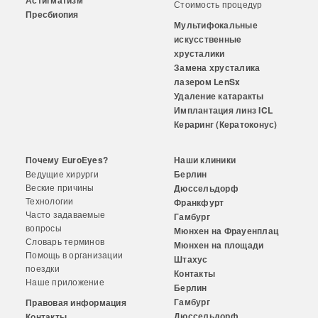
Астигматизм
Стоимость процедур
Пресбиопия
Мультифокальные
искусственные
хрусталики
Замена хрусталика
лазером LenSx
Удаление катаракты
Имплантация линз ICL
Кераринг (Кератоконус)
Почему EuroEyes?
Наши клиники
Ведущие хирурги
Берлин
Веские причины
Дюссельдорф
Технологии
Франкфурт
Часто задаваемые
Гамбург
вопросы
Мюнхен на Фрауенплац
Словарь терминов
Мюнхен на площади
Помощь в организации
Штахус
поездки
Контакты
Наше приложение
Берлин
Гамбург
Правовая информация
Дюссельдорф
Контакты