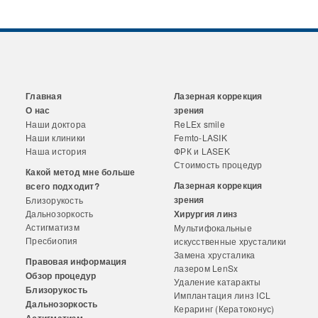
Главная
Лазерная коррекция
О нас
зрения
Наши доктора
ReLEx smile
Наши клиники
Femto-LASIK
Наша история
ФРК и LASEK
Стоимость процедур
Какой метод мне больше
Лазерная коррекция
всего подходит?
зрения
Близорукость
Дальнозоркость
Хирургия линз
Астигматизм
Мультифокальные
Пресбиопия
искусственные хрусталики
Замена хрусталика
Правовая информация
лазером LenSx
Обзор процедур
Удаление катаракты
Близорукость
Имплантация линз ICL
Дальнозоркость
Кераринг (Кератоконус)